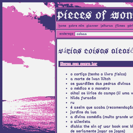
pieces of won
h
ome
s
obre mim
p
lanner
l
eituras
f
ilmes
s
ér
endereço
coisas
várias coisas aleat
livros que quero ler
o cortiço (tenho o livro físico)
a morte de ivan ilitch
os guardiões das pedras divinas
o médico e o monstro
olhai os lírios do campo (li uma 
hilda furacão
ru
é assim que acaba (recomendação
jardins da lua
a divina comédia (muito grande um
o alienista
diablo: the sin of war book one: b
de seriamente jogar os jogos)