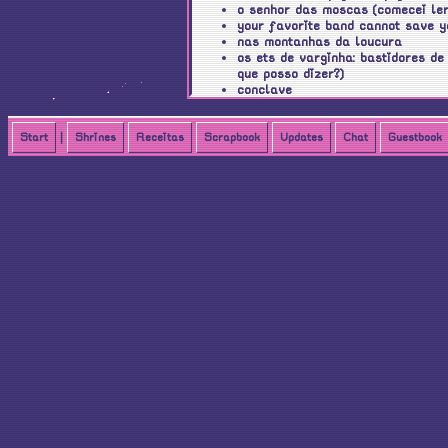
o senhor das moscas (comecei le
your favorite band cannot save y
nas montanhas da loucura
os ets de varginha: bastidores de
que posso dizer?)
conclave
dança com demônios: o levante do
bunny
lendários
Start
|
Shrines
Receitas
Scrapbook
Updates
Chat
Guestbook
hamlet
perdão mortal
legend of stone (ganhei num give
sete santos sem rosto
alienígenas no passado do brasil:
ovni - arquivos militares: caso ib
os anunaki: missão terra
manual prático do ódio
suicídios exemplares
coelho maldito
flordelis: a pastora do diabo
terror na oktoberfest
a noite do tigre
a ladra amaldiçoada
sombra e ossos
nostalgia do absoluto
a dor do meu segredo
a dádiva do lobo
morte, doce morte