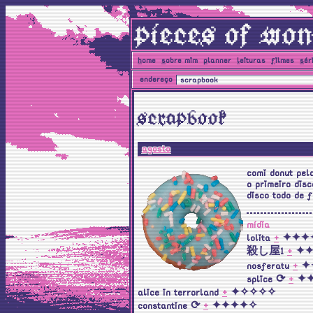
pieces of won
h
ome
s
obre mim
p
lanner
l
eituras
f
ilmes
s
ér
endereço
scrapbook
scrapbook
agosto
comi donut pel
o primeiro dis
disco todo de f
mídia
lolita
+
✦✦✦
殺し屋1
+
✦✦
nosferatu
+
✦
splice ⟳
+
✦✦
alice in terrorland
+
✦✧✧✧✧
constantine ⟳
+
✦✦✦✦✧